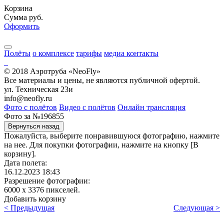
Корзина
Сумма
руб.
Оформить
Полёты
о комплексе
тарифы
медиа
контакты
© 2018 Аэротруба «NeoFly»
Все материалы и цены, не являются публичной офертой.
ул. Техническая 23и
info@neofly.ru
Фото с полётов
Видео с полётов
Онлайн трансляция
Фото за №196855
Вернуться назад
Пожалуйста, выберите понравившуюся фотографию, нажмите
на нее. Для покупки фотографии, нажмите на кнопку [В
корзину].
Дата полета:
16.12.2023
18:43
Разрешение фотографии:
6000 х 3376 пикселей.
Добавить корзину
< Предыдущая
Следующая >